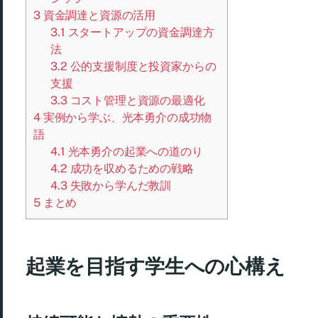
3
資金調達と資源の活用
3.1
スタートアップの資金調達方
法
3.2
公的支援制度と投資家からの
支援
3.3
コスト管理と資源の最適化
4
実例から学ぶ、光本勇介の成功物
語
4.1
光本勇介の起業への道のり
4.2
成功を収めるための戦略
4.3
失敗から学んだ教訓
5
まとめ
起業を目指す学生への心構え